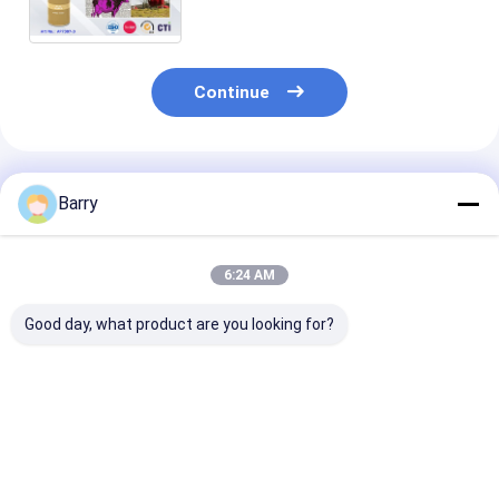
vermelho roxo da cauda do
porco/carneiros/cavalo
Continue
Produtos Recomendados
Barry
6:24 AM
Good day, what product are you looking for?
Linha de marcação
750 ml Volume 600 g
Tinta Spray
de tinta de spray
Peso Bruto Spray de
Fluorescente 
com peso bruto
tinta de marcação
Marcação co
600g, amostra
temporária com
Serviço OEM
gratuita com duas
amostra gratuita e
Aceitável e Pe
Melhor preço
Melhor preço
Melhor pr
peças e volume
serviços OEM ODM
Bruto 600g pa