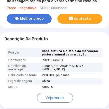
de secagem rápido para o verde vermelho roxo da
cauda do porco/carneiros/cavalo
Preço：negotiable
MOQ：6000cans
Melhor preço
contacto
Descrição De Produto
,
linha pintura à pistola da marcação
Realçar
pintura animal da marcação
Certificação
ROHS/SGS/CTI
Detalhes da
12cans/ctn, 2100ctns/20'GP,
embalagem
4700ctns/40'HQ
Habilidade da fonte
2.000.000 pelo mês
Lugar de origem
China
Marca
ARISTO
Veja mais