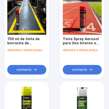
750 ml de tinta de
Tinta Spray Aerosol
borracha de
para Uso Interno e
marcação de linha de
Externo com
obtenha o ultimo preço
obtenha o ultimo preço
volume com 600 g de
Amostra Grátis -
peso bruto e
Tinta Spray para
precauções de
Demarcação de
segurança
Linhas 750ml
inflamáveis para uso
contacto
contacto
interno e externo
Para casa
Produtos
Sobre nós