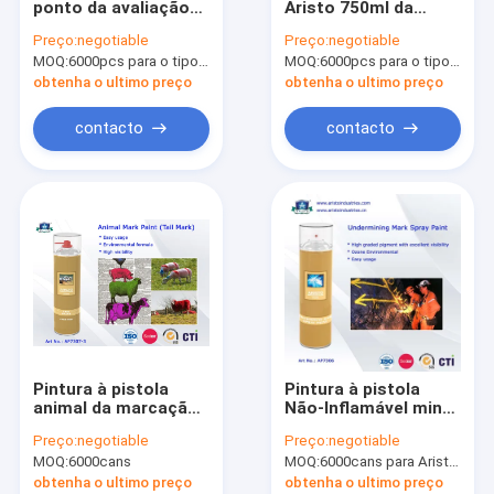
ponto da avaliação
Aristo 750ml da
Tinta à base de água
de Aristo pinta a
pintura do marcador
Preço:
negotiable
Preço:
negotiable
pintura 500ml de
pode alinhar a
MOQ:
Pulverizador da limpeza do carro
6000pcs para o tipo de Aristo, 15000pcs para o tipo do cliente
MOQ:
6000pcs para o tipo de Aristo, 15000pcs para o tipo do cliente
marcação preta
pintura à pistola da
vermelha verde azul
marcação para a
obtenha o ultimo preço
obtenha o ultimo preço
amarela branca
estrada
Auto produtos do cuidado
contacto
contacto
Pulverizador elétrico do líquido de limpeza
Líquido de limpeza do agregado familiar
pulverizador da espuma do plutônio
selante de silicone
spray adesivo
Pintura à pistola
Pintura à pistola
Vedador do poliuretano
animal da marcação
Não-Inflamável minar
do pulverizador
Mark
Preço:
negotiable
Preço:
negotiable
impermeável
produtos dos cuidados pessoais
MOQ:
6000cans
MOQ:
6000cans para Aristo, 15000cans para o tipo do OEM
obtenha o ultimo preço
obtenha o ultimo preço