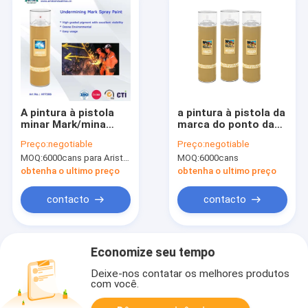
A pintura à pistola
a pintura à pistola da
minar Mark/mina
marca do ponto da
marcando para fora
avaliação da pintura
Preço:
negotiable
Preço:
negotiable
a pintura & o
da marcação
MOQ:
6000cans para Aristo, 15000cans para o tipo do OEM
MOQ:
6000cans
marcador Não-
500ml/750ml com
Inflamável da
CFC livra
obtenha o ultimo preço
obtenha o ultimo preço
disposição
contacto
contacto
Economize seu tempo
Deixe-nos contatar os melhores produtos
com você.