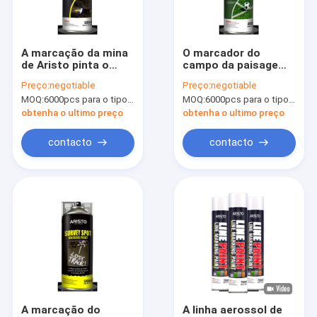
Visita à fábrica
Controle de qualidade
A marcação da mina
O marcador do
de Aristo pinta o
campo da paisagem
News
marcador não
de Aristo pinta a
Preço:
negotiable
Preço:
negotiable
inflamável amigável
linha provisória
MOQ:
6000pcs para o tipo de Aristo, 15000pcs para o tipo do cliente
MOQ:
6000pcs para o tipo de Aristo, 15000pcs para o tipo do cliente
minar de Eco
pulverizador do
marcador para
obtenha o ultimo preço
obtenha o ultimo preço
esportes moída
pintura à pistola da tela
contacto
contacto
Pintura à pistola dos grafittis
tinta acrílica de spray
Lubrificantes industriais
tinta spray de marcação
pena de marcador
A marcação do
A linha aerossol de