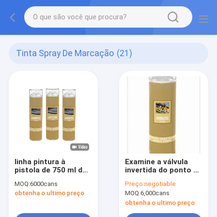
Tinta Spray De Marcação
(21)
linha pintura à
Examine a válvula
pistola de 750 ml da
invertida do ponto da
marcação
pintura da marcação
MOQ:
6000cans
Preço:
negotiable
do ponto marca
obtenha o ultimo preço
MOQ:
6,000cans
provisória com
tampão do
obtenha o ultimo preço
pulverizador