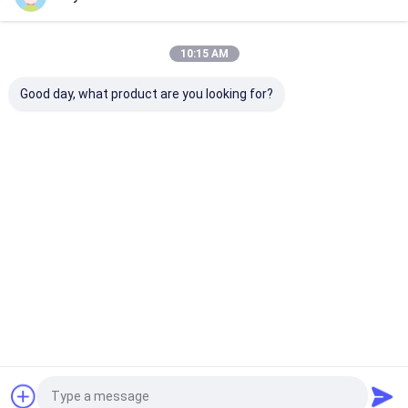
Nossas Categorias
10:15 AM
Good day, what product are you looking for?
pintura à pistola da
Pintura à pistola dos
tinta acrílica 
tela
grafittis
spray
Casa
Mapa do Site
Desktop Site
Mapa do Site
Política de Privacidade
Qualidade
pintura à pistola da tela
Fábrica da china.Copyright ©
2026 Aristo Industries Corporation Limited. All Rights Reserved.