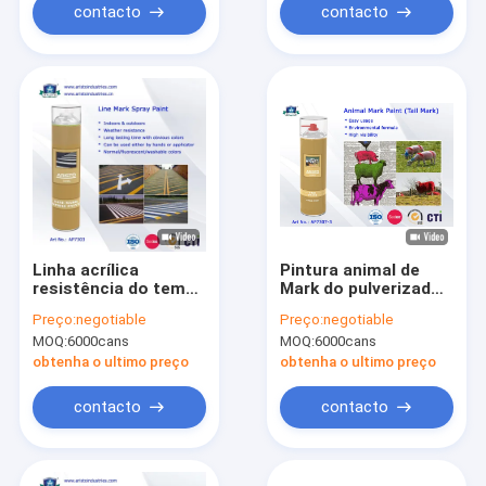
contacto
contacto
Linha acrílica
Pintura animal de
resistência do tempo
Mark do pulverizador
da pintura de
impermeável de
Preço:
negotiable
Preço:
negotiable
pulverizador 750ml
secagem rápido para
MOQ:
6000cans
MOQ:
6000cans
da marcação do
o verde vermelho
assoalho do
roxo da cauda do
obtenha o ultimo preço
obtenha o ultimo preço
aerossol/estrada de
porco/carneiros/cavalo
Mark
contacto
contacto