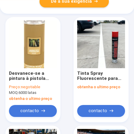
Dê a sua exigência
Desvanece-se a
Tinta Spray
pintura à pistola
Fluorescente para
resistente de Mark
Marcação com
Preço:
negotiable
obtenha o ultimo preço
da madeira para o
Serviço OEM
MOQ:
6000 latas
pulverizador de
Aceitável e Peso
aerossol da
Bruto 600g para Uso
obtenha o ultimo preço
madeira/marcador da
Interno e Externo
árvore/registro
contacto
contacto