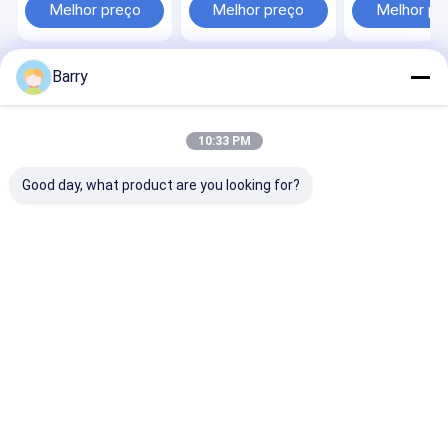
mofo para uso
Melhor preço
Melhor preço
Melhor pr
interno e exte
Barry
Casa
Mapa do Site
Desktop Site
Mapa do Site
Política de Privacidade
Qualidade
pintura à pistola da tela
Fábrica da china.Copyright ©
10:33 PM
2026 Aristo Industries Corporation Limited. All Rights Reserved.
Good day, what product are you looking for?
Para casa
Produtos
Sobre nós