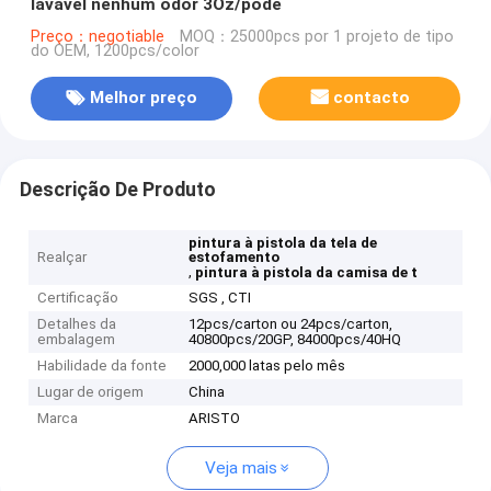
lavável nenhum odor 3Oz/pode
Preço：negotiable
MOQ：25000pcs por 1 projeto de tipo
do OEM, 1200pcs/color
Melhor preço
contacto
Descrição De Produto
pintura à pistola da tela de
Realçar
estofamento
,
pintura à pistola da camisa de t
Certificação
SGS , CTI
Detalhes da
12pcs/carton ou 24pcs/carton,
embalagem
40800pcs/20GP, 84000pcs/40HQ
Habilidade da fonte
2000,000 latas pelo mês
Lugar de origem
China
Marca
ARISTO
Veja mais