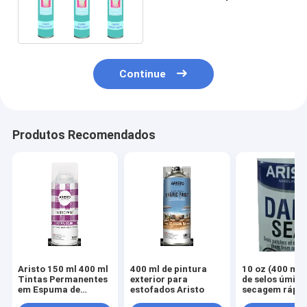
lavável nenhum odor
3Oz/pode
Continue
Produtos Recomendados
Aristo 150 ml 400 ml
400 ml de pintura
10 oz (400 ml)
Tintas Permanentes
exterior para
de selos úmido
em Espuma de
estofados Aristo
secagem rápi
Tecido
resistência a 