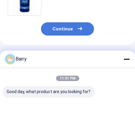
carrega 400ml/500ml
Continue
Produtos Recomendados
Barry
11:31 PM
Good day, what product are you looking for?
Lubrificantes
Carro/de corrente e
400ml todo Pu
industriais
engrenagem da
lubrificantes
antiferrugem do
bicicleta
industriais
molde
lubrificação
industrial
Melhor preço
Melhor preço
Melhor pr