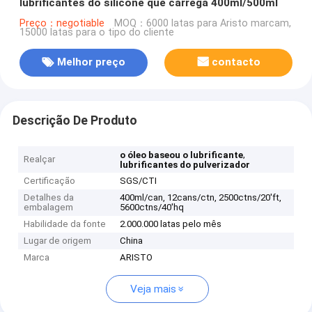
lubrificantes do silicone que carrega 400ml/500ml
Preço：negotiable
MOQ：6000 latas para Aristo marcam,
15000 latas para o tipo do cliente
Melhor preço
contacto
Descrição De Produto
,
o óleo baseou o lubrificante
Realçar
lubrificantes do pulverizador
Certificação
SGS/CTI
Detalhes da
400ml/can, 12cans/ctn, 2500ctns/20'ft,
embalagem
5600ctns/40'hq
Habilidade da fonte
2.000.000 latas pelo mês
Lugar de origem
China
Marca
ARISTO
Veja mais